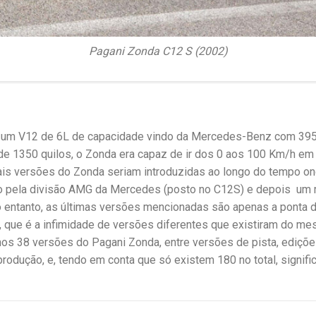
Pagani Zonda C12 S (2002)
a um V12 de 6L de capacidade vindo da Mercedes-Benz com 395
 de 1350 quilos, o Zonda era capaz de ir dos 0 aos 100 Km/h em
s versões do Zonda seriam introduzidas ao longo do tempo ond
 pela divisão AMG da Mercedes (posto no C12S) e depois um m
o entanto, as últimas versões mencionadas são apenas a ponta 
a, que é a infimidade de versões diferentes que existiram do m
os 38 versões do Pagani Zonda, entre versões de pista, ediçõe
rodução, e, tendo em conta que só existem 180 no total, signifi