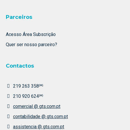
Parceiros
Acesso Área Subscrição
Quer ser nosso parceiro?
Contactos
219 263 358⁽*⁾
210 920 624⁽*⁾
comercial @ gts.com.pt
contabilidade @ gts.com.pt
assistencia @ gts.com.pt