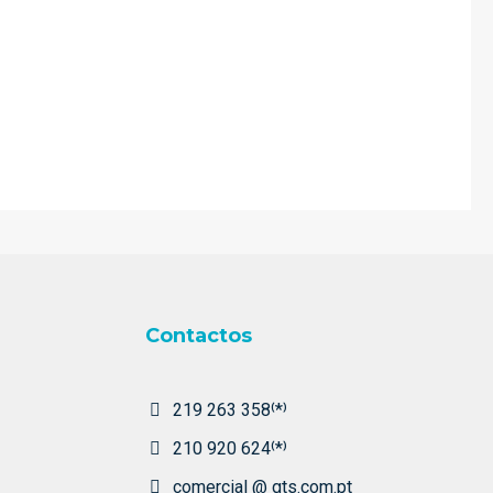
Contactos
219 263 358⁽*⁾
210 920 624⁽*⁾
comercial @ gts.com.pt