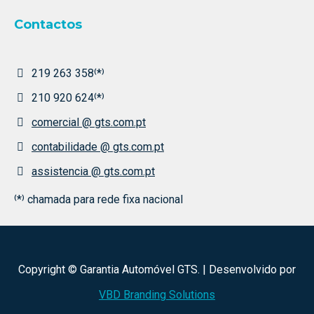
Contactos
219 263 358⁽*⁾
210 920 624⁽*⁾
comercial @ gts.com.pt
contabilidade @ gts.com.pt
assistencia @ gts.com.pt
⁽*⁾ chamada para rede fixa nacional
Copyright © Garantia Automóvel GTS. | Desenvolvido por
VBD Branding Solutions