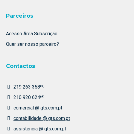
Parceiros
Acesso Área Subscrição
Quer ser nosso parceiro?
Contactos
219 263 358⁽*⁾
210 920 624⁽*⁾
comercial @ gts.com.pt
contabilidade @ gts.com.pt
assistencia @ gts.com.pt