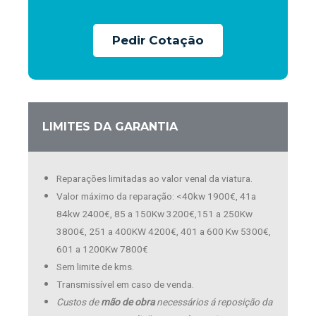
Pedir Cotação
LIMITES DA GARANTIA
Reparações limitadas ao valor venal da viatura.
Valor máximo da reparação: <40kw 1900€, 41a
84kw 2400€, 85 a 150Kw 3200€,151 a 250Kw
3800€, 251 a 400KW 4200€, 401 a 600 Kw 5300€,
601 a 1200Kw 7800€
Sem limite de kms.
Transmissível em caso de venda.
Custos de
mão de obra
necessários á reposição da